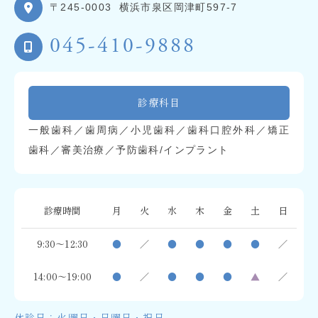
〒245-0003
横浜市泉区岡津町597-7
045-410-9888
診療科目
一般歯科／歯周病／小児歯科／歯科口腔外科／矯正
歯科／審美治療／予防歯科/インプラント
診療時間
月
火
水
木
金
土
日
9:30～12:30
●
／
●
●
●
●
／
14:00～19:00
●
／
●
●
●
▲
／