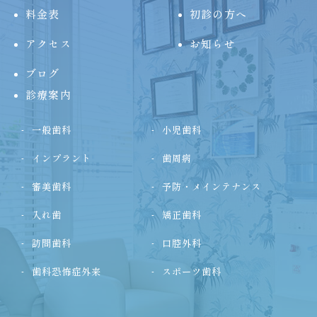
料金表
初診の方へ
アクセス
お知らせ
ブログ
診療案内
一般歯科
小児歯科
インプラント
歯周病
審美歯科
予防・メインテナンス
入れ歯
矯正歯科
訪問歯科
口腔外科
歯科恐怖症外来
スポーツ歯科