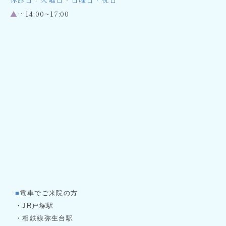
休診日：火曜日・日曜日・祝日
▲
…14:00~17:00
■
電車でご来院の方
・JR戸塚駅
・相鉄線弥生台駅