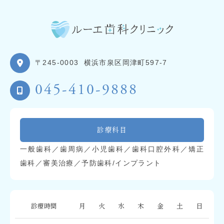
〒245-0003
横浜市泉区岡津町597-7
045-410-9888
診療科目
一般歯科／歯周病／小児歯科／歯科口腔外科／矯正
歯科／審美治療／予防歯科/インプラント
診療時間
月
火
水
木
金
土
日