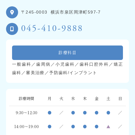
〒245-0003
横浜市泉区岡津町597-7
045-410-9888
診療科目
一般歯科／歯周病／小児歯科／歯科口腔外科／矯正
歯科／審美治療／予防歯科/インプラント
診療時間
月
火
水
木
金
土
日
9:30～12:30
●
／
●
●
●
●
／
14:00～19:00
●
／
●
●
●
▲
／