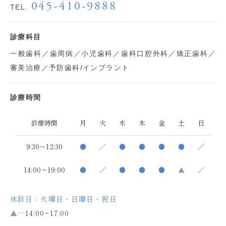
045-410-9888
TEL.
診療科目
一般歯科／歯周病／小児歯科／歯科口腔外科／矯正歯科／
審美治療／予防歯科/インプラント
診療時間
診療時間
月
火
水
木
金
土
日
9:30～12:30
●
／
●
●
●
●
／
14:00～19:00
●
／
●
●
●
▲
／
休診日：火曜日・日曜日・祝日
▲
…14:00~17:00