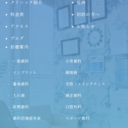
クリニック紹介
症例
料金表
初診の方へ
アクセス
お知らせ
ブログ
診療案内
一般歯科
小児歯科
インプラント
歯周病
審美歯科
予防・メインテナンス
入れ歯
矯正歯科
訪問歯科
口腔外科
歯科恐怖症外来
スポーツ歯科