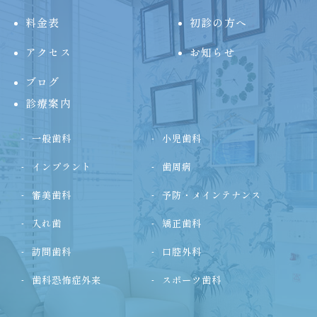
料金表
初診の方へ
アクセス
お知らせ
ブログ
診療案内
一般歯科
小児歯科
インプラント
歯周病
審美歯科
予防・メインテナンス
入れ歯
矯正歯科
訪問歯科
口腔外科
歯科恐怖症外来
スポーツ歯科