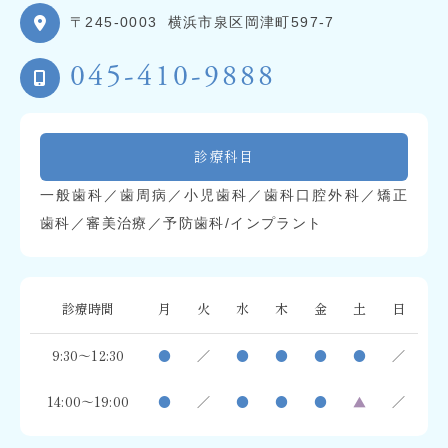
〒245-0003
横浜市泉区岡津町597-7
045-410-9888
診療科目
一般歯科／歯周病／小児歯科／歯科口腔外科／矯正
歯科／審美治療／予防歯科/インプラント
診療時間
月
火
水
木
金
土
日
9:30～12:30
●
／
●
●
●
●
／
14:00～19:00
●
／
●
●
●
▲
／